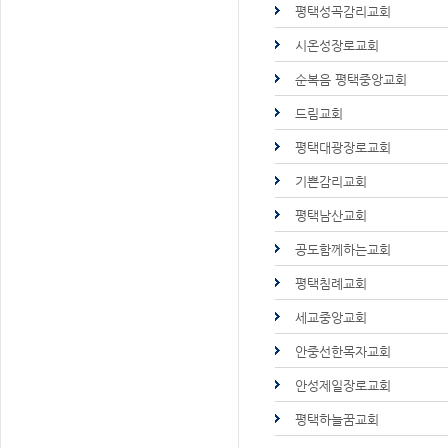
평택성곡감리교회
시온성장로교회
순복음 평택중앙교회
드림교회
평택대광장로교회
기쁜감리교회
평택남산교회
공도함께하는교회
평택침례교회
세교중앙교회
안중선한목자교회
안성제일장로교회
평택하늘꿈교회