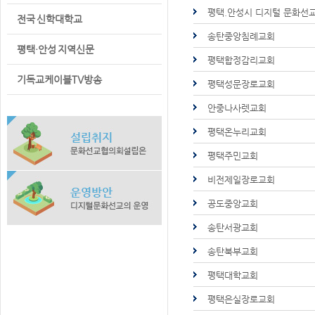
평택.안성시 디지털 문화선
전국 신학대학교
송탄중앙침례교회
평택·안성 지역신문
평택합정감리교회
기독교케이블TV방송
평택성문장로교회
안중나사렛교회
평택온누리교회
평택주민교회
비전제일장로교회
공도중앙교회
송탄서광교회
송탄북부교회
평택대학교회
평택은실장로교회