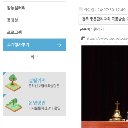
활동갤러리
작성일 : 24-07-30 17:49
청주 좋은감리교회 극동방송 이
동영상
글쓴이 :
관리자
프로그램
https://www.segyetod
교계행사후기
회보