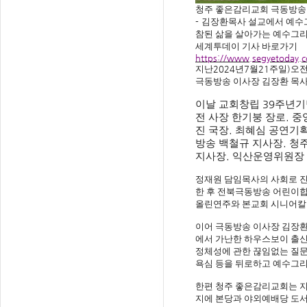
청주 좋은감리교회 극동방송
-
김장환목사 설교에서 예수
참된 삶을 살아가는 예수그
세계투데이 기사 바로가기
https://www.segyetoday
지난
2024
년
7
월
21
주일
)
오
극동방송 이사장 김장환 목
이날 교회창립
39
주년기
전 사장 한기붕 장로
.
중
진 국장
.
최혜심 공연기
방송 백철규 지사장
.
청
지사장
.
익산운영위원장 
정재원 담임목사의 사회로 
한 후 전북극동방송 어린이
올린연주와 본교회 시니어칼
이어 극동방송 이사장 김장
에서 가난한 하우스보이 출신
정체성에 관한 끊임없는 질
욕심 등을 뒤로하고 예수그
한편 청주 좋은감리교회는 
지에 본당과 야외예배당 도