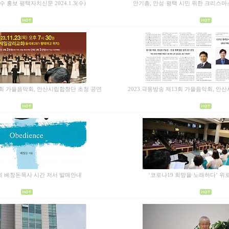
 홍보 평택자치신문 2024.1.3(수)
안기총, 안성·평택 시민 위한 크리스
13회 가을음악회, 안산시립합창단 초청 공연
2023.극동방송 제13회 가을음악회, 안
 배창돈목사 시간 저서 발매안내
‘코로나19 희망을 노래하다’ 위