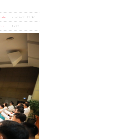
date
20-07-30 11:37
hit
1727