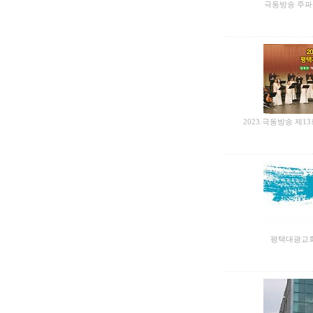
극동방송 주파수
2023.극동방송 제
평택대광교회