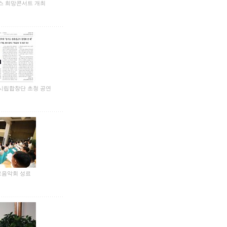
마스 희망콘서트 개최
산시립합창단 초청 공연
로음악회 성료