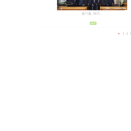
평기총 , 제 25…
1
2