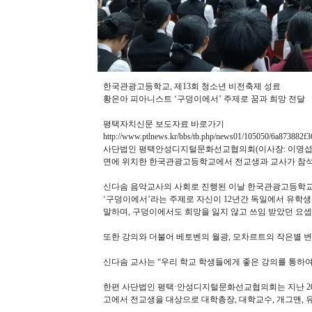
한국관광고등학교, 제13회 청소년 비전축제 성료
황은아 피아니스트 ‘구덩이에서’ 주제로 꿈과 희망 전달
평택자치신문 보도자료 바로가기
http://www.ptlnews.kr/bbs/tb.php/news01/105050/6a873882
사단법인 평택안성디지털문화선교협의회(이사장: 이명섭 목사
면에 위치한 한국관광고등학교에서 전교생과 교사가 참석한
신다솜 음악교사의 사회로 진행된 이날 한국관광고등학교
‘구덩이에서’라는 주제로 자신이 12년간 독일에서 유학생
말하며, 구덩이에서도 희망을 잃지 않고 쓰임 받았던 요
또한 강의와 더불어 베토벤의 월광, 모차르트의 작은별 
신다솜 교사는 “우리 학교 학생들에게 좋은 강의를 통하
한편 사단법인 평택·안성디지털문화선교협의회는 지난 200
고에서 전교생을 대상으로 대학총장, 대학교수, 개그맨, 