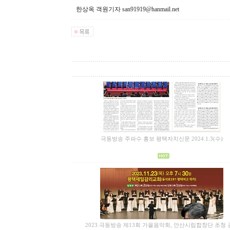
한상옥 객원기자 san91919@hanmail.net
극동방송 주파수 홍보 평택자치신문 2024.1.3(수)
2023.극동방송 제13회 가을음악회, 안산시립합창단 초청 