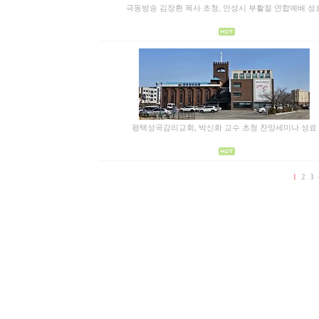
극동방송 김장환 목사 초청, 안성시 부활절 연합예배 성
평택성곡감리교회, 박신화 교수 초청 찬양세미나 성료
1
2
3