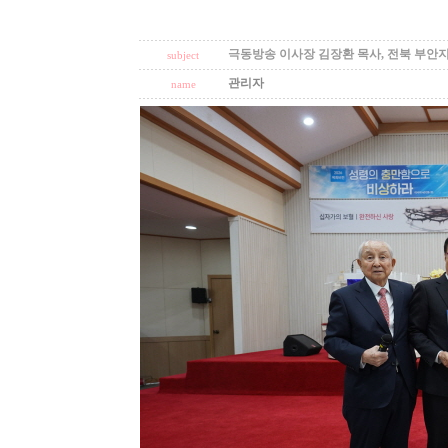
극동방송 이사장 김장환 목사, 전북 부안지
subject
관리자
name