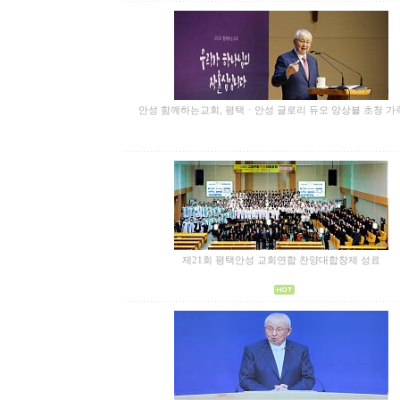
안성 함께하는교회, 평택ㆍ안성 글로리 듀오 앙상블 초청 가
제21회 평택안성 교회연합 찬양대합창제 성료