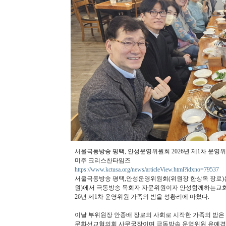
서울극동방송 평택, 안성운영위원회 2026년 제1차 운영위
미주 크리스찬타임즈
https://www.kctusa.org/news/articleView.html?idxno=79537
서울극동방송 평택,안성운영위원회(위원장 한상옥 장로)는 지
원)에서 극동방송 목회자 자문위원이자 안성함께하는교회를
26년 제1차 운영위원 가족의 밤을 성황리에 마쳤다.
이날 부위원장 안종배 장로의 사회로 시작한 가족의 밤은
문화선교협의회 사무국장이며 극동방송 운영위원 유예경 