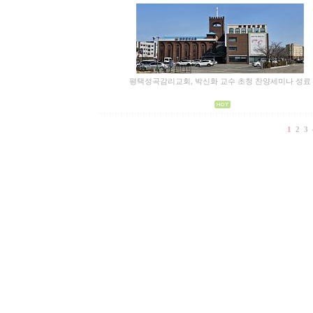
평택성곡감리교회, 박신화 교수 초청 찬양세미나 성료
1
2
3