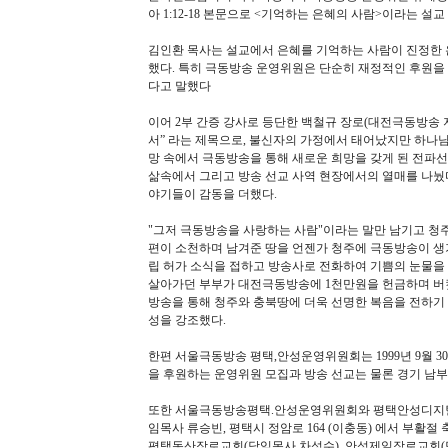
아 1:12-18 본문으로 <기억하는 은혜의 사람>이라는 설교
김인환 목사는 설교에서 은혜를 기억하는 사람이 진정한 
했다. 특히 극동방송 운영위원은 단순히 재정적인 후원을
다고 말했다
이어 2부 간증 강사로 등단한 백철규 장로(대전극동방송 지
서” 라는 제목으로, 불신자의 가정에서 태어났지만 하나님
망 속에서 극동방송을 통해 새로운 희망을 갖게 된 전파선
삶속에서 그리고 방송 선교 사역 현장에서의 열매를 나눴
야기들이 감동을 더했다.
"그저 극동방송을 사랑하는 사람"이라는 말만 남기고 청주
편이 소천하며 남겨준 땅을 언젠가 청주에 극동방송이 생기
립 허가 소식을 접하고 방송사로 전화하여 기쁨의 눈물을
살아가던 부부가 대전극동방송에 1천만원을 헌금하며 버킷
방송을 통해 청주와 충북땅에 더욱 선명한 복음을 전하기
성을 강조했다.
한편 서울극동방송 평택,안성운영위원회는 1999년 9월 3
을 후원하는 운영위원 모집과 방송 선교는 물론 경기 남부
또한 서울극동방송평택.안성운영위원회와 평택안성디지털문
임목사 류승빈, 평택시 정암로 164 (이충동) 에서 부활
평택동산장로교회(담임목사 차성수). 안성제일장로교회(