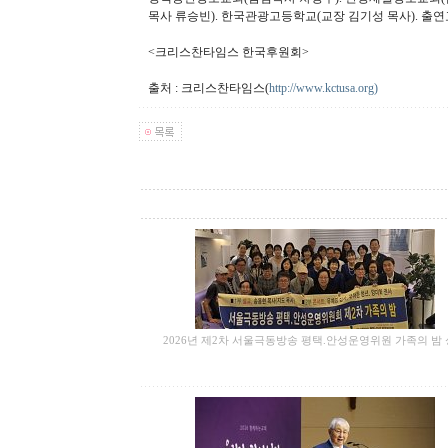
목사 류승빈). 한국관광고등학교(교장 김기성 목사). 출
<크리스찬타임스 한국후원회>
출처 : 크리스찬타임스(
http://www.kctusa.org)
2026년 제2차 서울극동방송 평택.안성운영위원 가족의 밤