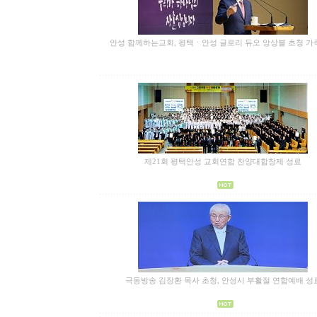
안성 함께하는교회, 평택ㆍ안성 글로리 듀오 앙상블 초청 가
제21회 평택안성 교회연합 찬양대합창제 성료
극동방송 김장환 목사 초청, 안성시 부활절 연합예배 성