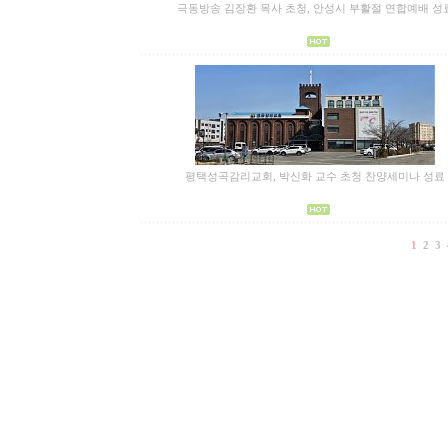
극동방송 김장환 목사 초청, 안성시 부활절 연합예배 성
평택성곡감리교회, 박신화 교수 초청 찬양세미나 성료
1
2
3