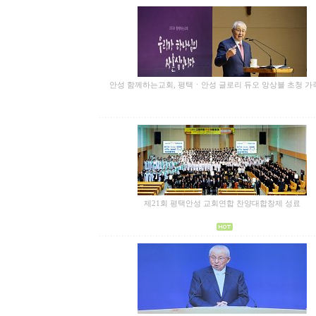
안성 함께하는교회, 평택ㆍ안성 글로리 듀오 앙상블 초청 가
제21회 평택안성 교회연합 찬양대합창제 성료